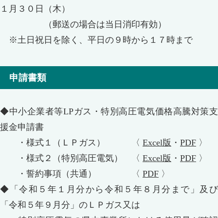
１月３０日（木）
（郵送の場合は当日消印有効）
※土日祝日を除く、平日の９時から１７時まで
申請書類
◆中小企業者等LPガス・特別高圧電気価格高騰対策支
援金申請書
・様式１（ＬＰガス） 〈
Excel版
・
PDF
〉
・様式２（特別高圧電気） 〈
Excel版
・
PDF
〉
・誓約事項（共通） 〈
PDF
〉
◆「令和５年１月分から令和５年８月分まで」及び
「令和５年９月分」のＬＰガス又は