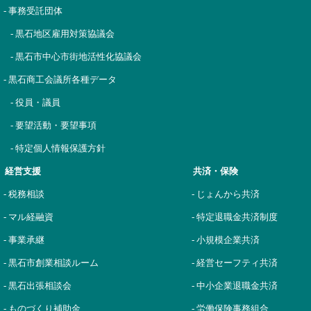
- 事務受託団体
- 黒石地区雇用対策協議会
- 黒石市中心市街地活性化協議会
- 黒石商工会議所各種データ
- 役員・議員
- 要望活動・要望事項
- 特定個人情報保護方針
経営支援
共済・保険
- 税務相談
- じょんから共済
- マル経融資
- 特定退職金共済制度
- 事業承継
- 小規模企業共済
- 黒石市創業相談ルーム
- 経営セーフティ共済
- 黒石出張相談会
- 中小企業退職金共済
- ものづくり補助金
- 労働保険事務組合