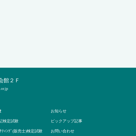
会館２Ｆ
r.jp
験
お知らせ
簿記検定試験
ピックアップ記事
ﾏｰｹﾃｨﾝｸﾞ(販売士)検定試験
お問い合わせ