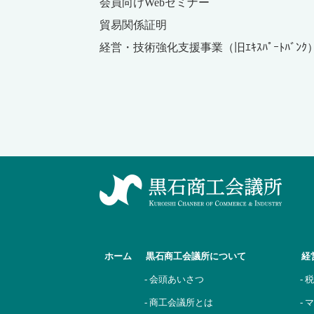
会員向けWebセミナー
貿易関係証明
経営・技術強化支援事業（旧ｴｷｽﾊﾟｰﾄﾊﾞﾝｸ
ホーム
黒石商工会議所について
経
- 会頭あいさつ
- 
- 商工会議所とは
-