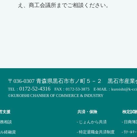
え、商工会議所までご相談ください。
）
〒036-0307 青森県黒石市市ノ町５－２
黒石市産業
0172-52-4316
TEL：
FAX：0172-53-3875 E-MAIL：kuroishi@k-cci.o
©KUROISHI CHANBER OF COMMERCE & INDUSTRY
営支援
共済・保険
検定試
税務相談
- じょんから共済
- 日商
 マル経融資
- 特定退職金共済制度
- ﾘﾃｰﾙ