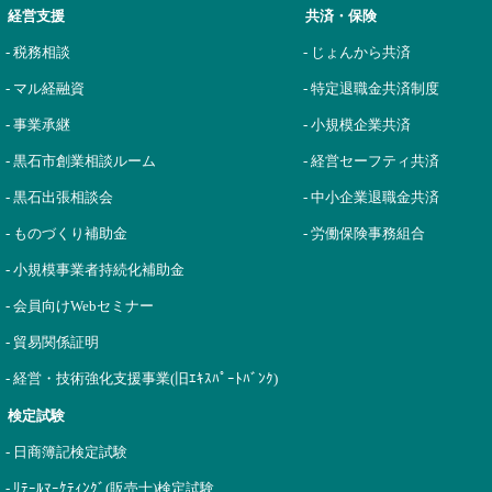
経営支援
共済・保険
- 税務相談
- じょんから共済
- マル経融資
- 特定退職金共済制度
- 事業承継
- 小規模企業共済
- 黒石市創業相談ルーム
- 経営セーフティ共済
- 黒石出張相談会
- 中小企業退職金共済
- ものづくり補助金
- 労働保険事務組合
- 小規模事業者持続化補助金
- 会員向けWebセミナー
- 貿易関係証明
- 経営・技術強化支援事業(旧ｴｷｽﾊﾟｰﾄﾊﾞﾝｸ)
検定試験
- 日商簿記検定試験
- ﾘﾃｰﾙﾏｰｹﾃｨﾝｸﾞ(販売士)検定試験