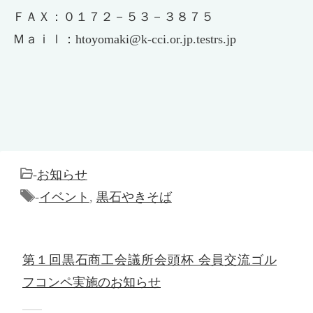
ＦＡＸ：０１７２－５３－３８７５
Ｍａｉｌ：htoyomaki@k-cci.or.jp.testrs.jp
-
お知らせ
-
イベント
,
黒石やきそば
第１回黒石商工会議所会頭杯 会員交流ゴル
フコンペ実施のお知らせ