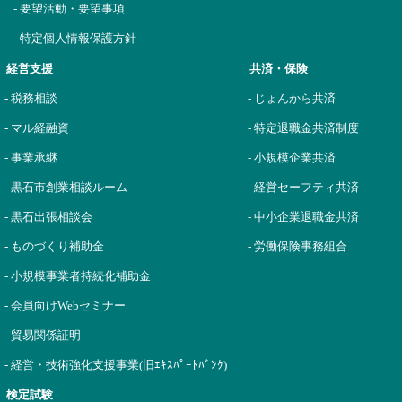
- 要望活動・要望事項
- 特定個人情報保護方針
経営支援
共済・保険
- 税務相談
- じょんから共済
- マル経融資
- 特定退職金共済制度
- 事業承継
- 小規模企業共済
- 黒石市創業相談ルーム
- 経営セーフティ共済
- 黒石出張相談会
- 中小企業退職金共済
- ものづくり補助金
- 労働保険事務組合
- 小規模事業者持続化補助金
- 会員向けWebセミナー
- 貿易関係証明
- 経営・技術強化支援事業(旧ｴｷｽﾊﾟｰﾄﾊﾞﾝｸ)
検定試験