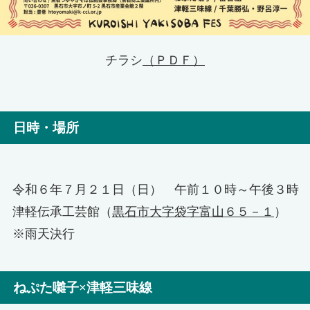
チラシ
（ＰＤＦ）
日時・場所
令和６年７月２１日（日） 午前１０時～午後３時
津軽伝承工芸館（
黒石市大字袋字富山６５－１
）
※雨天決行
ねぷた囃子×津軽三味線