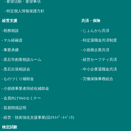
- 要望活動・要望事項
- 特定個人情報保護方針
経営支援
共済・保険
- 税務相談
- じょんから共済
- マル経融資
- 特定退職金共済制度
- 事業承継
- 小規模企業共済
- 黒石市創業相談ルーム
- 経営セーフティ共済
- 黒石出張相談会
- 中小企業退職金共済
- ものづくり補助金
- 労働保険事務組合
- 小規模事業者持続化補助金
- 会員向けWebセミナー
- 貿易関係証明
- 経営・技術強化支援事業(旧ｴｷｽﾊﾟｰﾄﾊﾞﾝｸ)
検定試験