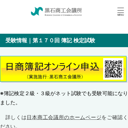
受験情報｜第１７０回 簿記 検定試験
※簿記検定２級・３級がネット試験でも受験可能になり
ました。
詳しくは
日本商工会議所のホームページ
をご確認
ださい。