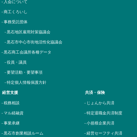
- 入会について
- 商工くろいし
- 事務受託団体
- 黒石地区雇用対策協議会
- 黒石市中心市街地活性化協議会
- 黒石商工会議所各種データ
- 役員・議員
- 要望活動・要望事項
- 特定個人情報保護方針
経営支援
共済・保険
- 税務相談
- じょんから共済
- マル経融資
- 特定退職金共済制度
- 事業承継
- 小規模企業共済
- 黒石市創業相談ルーム
- 経営セーフティ共済