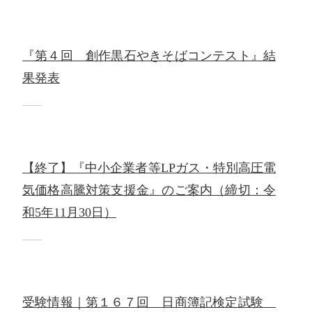
『第４回 創作黒石やきそばコンテスト』結
果発表
【終了】『中小企業者等LPガス・特別高圧電
気価格高騰対策支援金』のご案内（締切：令
和5年11月30日）
受験情報｜第１６７回 日商簿記検定試験