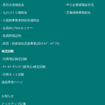
- 黒石出張相談会
- 中小企業退職金共済
- ものづくり補助金
- 労働保険事務組合
- 小規模事業者持続化補助金
- 会員向けWebセミナー
- 貿易関係証明
- 経営・技術強化支援事業(旧ｴｷｽﾊﾟｰﾄﾊﾞﾝｸ)
検定試験
- 日商簿記検定試験
- ﾘﾃｰﾙﾏｰｹﾃｨﾝｸﾞ(販売士)検定試験
- 日商ネット試験
議員専用ページ
お知らせ
ピックアップ記事