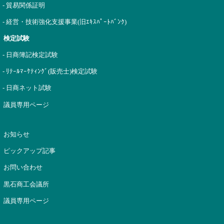
- 貿易関係証明
- 経営・技術強化支援事業(旧ｴｷｽﾊﾟｰﾄﾊﾞﾝｸ)
検定試験
- 日商簿記検定試験
- ﾘﾃｰﾙﾏｰｹﾃｨﾝｸﾞ(販売士)検定試験
- 日商ネット試験
議員専用ページ
お知らせ
ピックアップ記事
お問い合わせ
黒石商工会議所
議員専用ページ