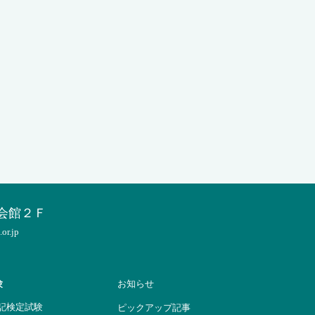
会館２Ｆ
r.jp
験
お知らせ
簿記検定試験
ピックアップ記事