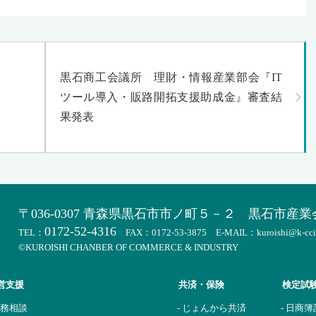
黒石商工会議所 理財・情報産業部会『IT
ツール導入・販路開拓支援助成金』審査結
果発表
〒036-0307 青森県黒石市市ノ町５－２
黒石市産業
0172-52-4316
TEL：
FAX：0172-53-3875 E-MAIL：kuroishi@k-cci.o
©KUROISHI CHANBER OF COMMERCE & INDUSTRY
営支援
共済・保険
検定試
税務相談
- じょんから共済
- 日商