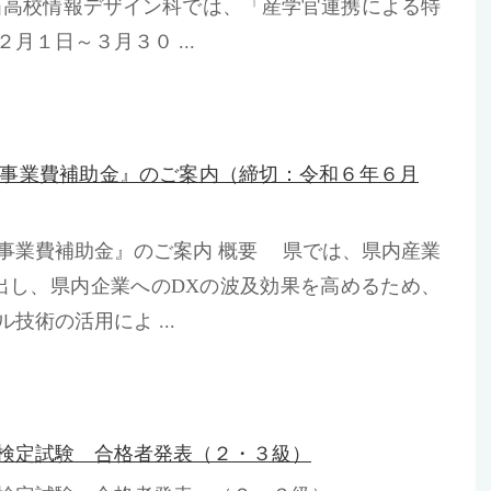
⽯⾼校情報デザイン科では、「産学官連携による特
月１日～３月３０ ...
事業費補助金』のご案内（締切：令和６年６月
事業費補助金』のご案内 概要 県では、県内産業
出し、県内企業へのDXの波及効果を高めるため、
術の活用によ ...
検定試験 合格者発表（２・３級）