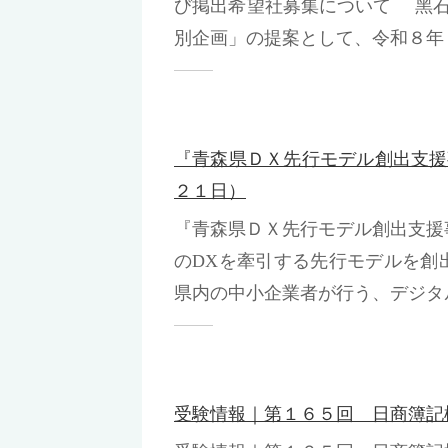
び掲出希望社募集について ⿊
別企画」の提案として、令和８年２
『青森県ＤＸ先行モデル創出支援
２１日）
『青森県ＤＸ先行モデル創出支援
のDXを牽引する先行モデルを創
県内の中小企業者が行う、デジタル技
受験情報｜第１６５回 日商簿記