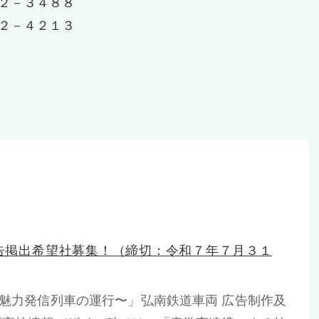
２－３４８８
２－４２１３
告掲出希望社募集！（締切：令和７年７月３１
魅力発信列車の運行〜」弘南鉄道車両 広告制作及