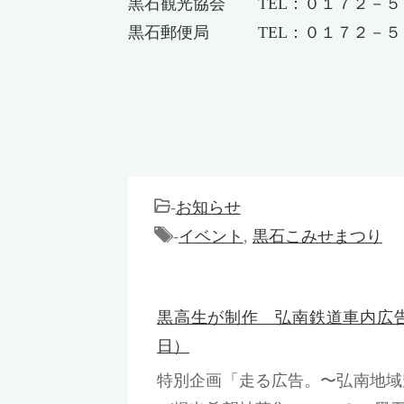
黒石観光協会 TEL：０１７２－５
黒石郵便局 TEL：０１７２－５
-
お知らせ
-
イベント
,
黒石こみせまつり
黒高生が制作 弘南鉄道車内広
日）
特別企画「走る広告。〜弘南地域