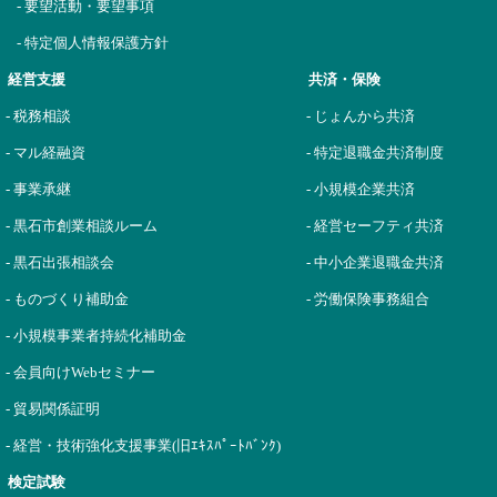
- 要望活動・要望事項
- 特定個人情報保護方針
経営支援
共済・保険
- 税務相談
- じょんから共済
- マル経融資
- 特定退職金共済制度
- 事業承継
- 小規模企業共済
- 黒石市創業相談ルーム
- 経営セーフティ共済
- 黒石出張相談会
- 中小企業退職金共済
- ものづくり補助金
- 労働保険事務組合
- 小規模事業者持続化補助金
- 会員向けWebセミナー
- 貿易関係証明
- 経営・技術強化支援事業(旧ｴｷｽﾊﾟｰﾄﾊﾞﾝｸ)
検定試験