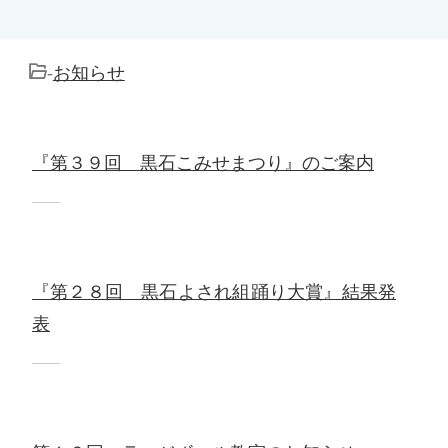
-
お知らせ
『第３９回 黒石こみせまつり』のご案内
『第２８回 黒石よされ組踊り大賞』結果発
表