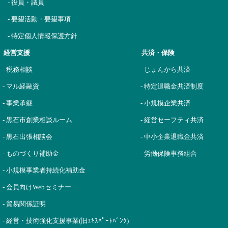
- 役員・議員
- 要望活動・要望事項
- 特定個人情報保護方針
経営支援
共済・保険
- 税務相談
- じょんから共済
- マル経融資
- 特定退職金共済制度
- 事業承継
- 小規模企業共済
- 黒石市創業相談ルーム
- 経営セーフティ共済
- 黒石出張相談会
- 中小企業退職金共済
- ものづくり補助金
- 労働保険事務組合
- 小規模事業者持続化補助金
- 会員向けWebセミナー
- 貿易関係証明
- 経営・技術強化支援事業(旧ｴｷｽﾊﾟｰﾄﾊﾞﾝｸ)