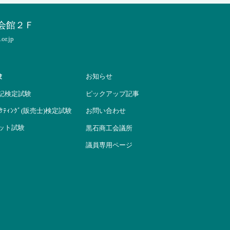
会館２Ｆ
r.jp
験
お知らせ
簿記検定試験
ピックアップ記事
ﾏｰｹﾃｨﾝｸﾞ(販売士)検定試験
お問い合わせ
ネット試験
黒石商工会議所
議員専用ページ