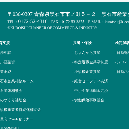
〒036-0307 青森県黒石市市ノ町５－２
黒石市産業
0172-52-4316
TEL：
FAX：0172-53-3875 E-MAIL：kuroishi@k-cci.o
©KUROISHI CHANBER OF COMMERCE & INDUSTRY
営支援
共済・保険
検定試
税務相談
- じょんから共済
- 日商
 マル経融資
- 特定退職金共済制度
- ﾘﾃｰﾙ
事業承継
- 小規模企業共済
- 日商
 黒石市創業相談ルーム
- 経営セーフティ共済
 黒石出張相談会
- 中小企業退職金共済
 ものづくり補助金
- 労働保険事務組合
 小規模事業者持続化補助金
 会員向けWebセミナー
 貿易関係証明