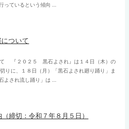
っているという傾向 ...
催について
いて 『２０２５ 黒石よされ』は１４日（木）の
皮切りに、１８日（月）「黒石よされ廻り踊り」ま
よされ流し踊り」は ...
内（締切：令和７年８月５日）