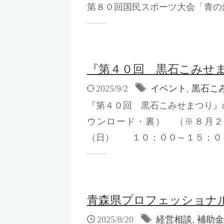
第８０回国民スポーツ大会「青の煌
『第４０回 黒石こみせ
2025/9/2
イベント
,
黒石こ
『第４０回 黒石こみせまつり』
ウンロード・裏） （※８月２
（日） １０：００～１５：００／
青森県プロフェッショナ
2025/8/20
経営相談
,
補助金