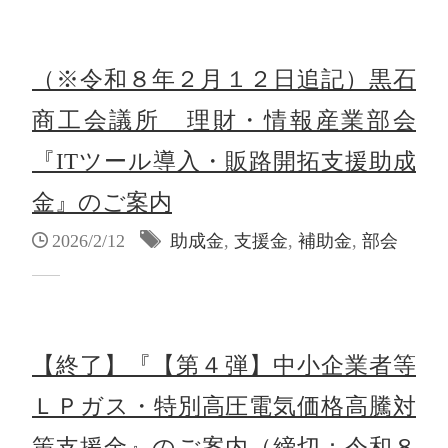
（※令和８年２月１２日追記）黒石
商工会議所 理財・情報産業部会
『ITツール導入・販路開拓支援助成
金』のご案内
2026/2/12
助成金
,
支援金
,
補助金
,
部会
【終了】『【第４弾】中小企業者等
ＬＰガス・特別高圧電気価格高騰対
策支援金』のご案内（締切：令和８