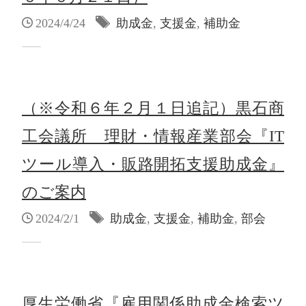
2024/4/24
助成金
,
支援金
,
補助金
（※令和６年２月１日追記）黒石商
工会議所 理財・情報産業部会『IT
ツール導入・販路開拓支援助成金』
のご案内
2024/2/1
助成金
,
支援金
,
補助金
,
部会
厚生労働省『雇用関係助成金検索ツ