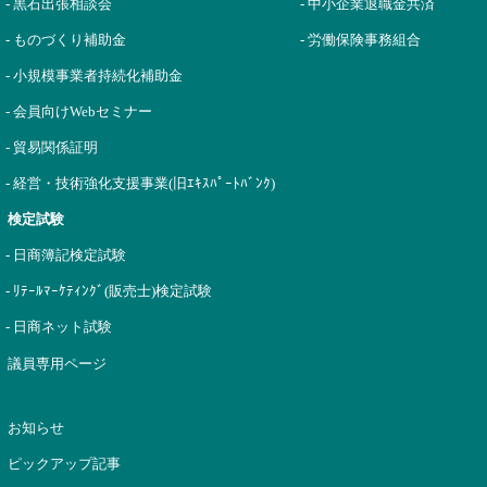
- 黒石出張相談会
- 中小企業退職金共済
- ものづくり補助金
- 労働保険事務組合
- 小規模事業者持続化補助金
- 会員向けWebセミナー
- 貿易関係証明
- 経営・技術強化支援事業(旧ｴｷｽﾊﾟｰﾄﾊﾞﾝｸ)
検定試験
- 日商簿記検定試験
- ﾘﾃｰﾙﾏｰｹﾃｨﾝｸﾞ(販売士)検定試験
- 日商ネット試験
議員専用ページ
お知らせ
ピックアップ記事