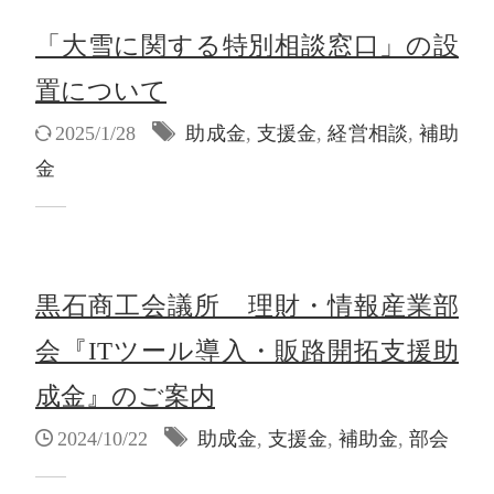
「大雪に関する特別相談窓口」の設
置について
2025/1/28
助成金
,
支援金
,
経営相談
,
補助
金
黒石商工会議所 理財・情報産業部
会『ITツール導入・販路開拓支援助
成金』のご案内
2024/10/22
助成金
,
支援金
,
補助金
,
部会