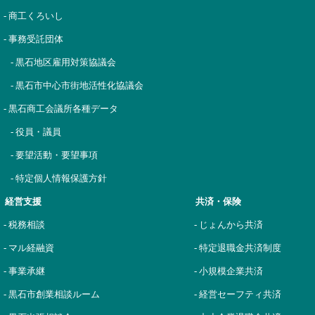
- 商工くろいし
- 事務受託団体
- 黒石地区雇用対策協議会
- 黒石市中心市街地活性化協議会
- 黒石商工会議所各種データ
- 役員・議員
- 要望活動・要望事項
- 特定個人情報保護方針
経営支援
共済・保険
- 税務相談
- じょんから共済
- マル経融資
- 特定退職金共済制度
- 事業承継
- 小規模企業共済
- 黒石市創業相談ルーム
- 経営セーフティ共済